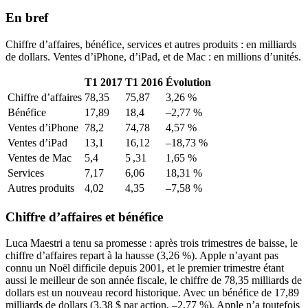
En bref
Chiffre d’affaires, bénéfice, services et autres produits : en milliards
de dollars. Ventes d’iPhone, d’iPad, et de Mac : en millions d’unités.
T1 2017
T1 2016
Évolution
Chiffre d’affaires
78,35
75,87
3,26 %
Bénéfice
17,89
18,4
–2,77 %
Ventes d’iPhone
78,2
74,78
4,57 %
Ventes d’iPad
13,1
16,12
–18,73 %
Ventes de Mac
5,4
5 ,31
1,65 %
Services
7,17
6,06
18,31 %
Autres produits
4,02
4,35
–7,58 %
Chiffre d’affaires et bénéfice
Luca Maestri a tenu sa promesse : après trois trimestres de baisse, le
chiffre d’affaires repart à la hausse (3,26 %). Apple n’ayant pas
connu un Noël difficile depuis 2001, et le premier trimestre étant
aussi le meilleur de son année fiscale, le chiffre de 78,35 milliards de
dollars est un nouveau record historique. Avec un bénéfice de 17,89
milliards de dollars (3,38 $ par action, –2,77 %), Apple n’a toutefois