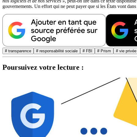
nos logiciels et de nos services »
, peut-on lire dans ce texte disponibl
gouvernements. Un effort qui ne peut payer que si les États vont dans
# transparence
# responsabilité sociale
# FBI
# Prism
# vie privée
Poursuivez votre lecture :