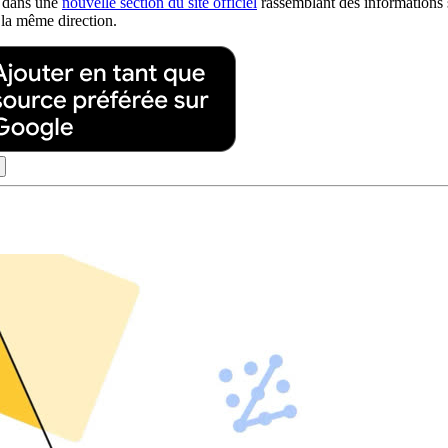
e dans une
nouvelle section du site officiel
rassemblant des informations s
 la même direction.