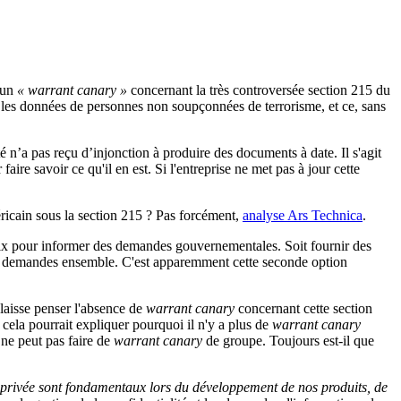
t un
« warrant canary »
concernant la très controversée section 215 du
 les données de personnes non soupçonnées de terrorisme, et ce, sans
é n’a pas reçu d’injonction à produire des documents à date. Il s'agit
faire savoir ce qu'il en est. Si l'entreprise ne met pas à jour cette
ricain sous la section 215 ? Pas forcément,
analyse Ars Technica
.
hoix pour informer des demandes gouvernementales. Soit fournir des
s de demandes ensemble. C'est apparemment cette seconde option
 laisse penser l'absence de
warrant canary
concernant cette section
, cela pourrait expliquer pourquoi il n'y a plus de
warrant canary
ne peut pas faire de
warrant canary
de groupe. Toujours est-il que
ie privée sont fondamentaux lors du développement de nos produits, de