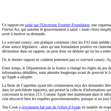
Ce rapport est
salué par l'Electronic Frontier Foundation
, une organis
Patriot Act
, qui autorise le gouvernement à saisir
« toute chose tangib
avoir à motiver sa demande.
Le
warrant canary
, une pratique commune chez les FAI mais inédite po
d'une astuce législative : alors qu’une formulation positive est claireme
déclaration dans un rapport, on peut donc en déduire qu’on lui a entr
Or, le dernier rapport ne contient justement pas ce
warrant canary
. A
Entre temps, le Département de la Justice a changé les règles du jeu 
informations détaillées, mais attendre longtemps avant de pouvoir le f
qu'Apple a adoptée.
La firme de Cupertino ayant très certainement reçu des demandes liée
dans les précédents rapports), qui permet la collecte d'informations su
concernant la section 215. Comme Apple met maintenant dans le même p
cela obscurcit bien les requêtes gouvernementales, puisque si un jour le
Tim Cook a
récemment fait part de l'effort d'Apple
en matière de respe