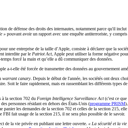
ation de défense des droits des internautes, notamment parce qu'il inclu
le »
pouvant avoir un rapport avec une enquête antiterroriste, y compris
ur une entreprise de la taille d’Apple, consiste à déclarer que la sociét
nt interdite par le
Patriot Act
, Apple peut utiliser la forme négative pour 
e-temps forcé la main et qu’elle a dû communiquer des données.
pple a-t-elle été forcée de transmettre des données au gouvernement amé
du
warrant canary
. Depuis le début de l'année, les sociétés ont deux c
aire. Soit le faire rapidement, mais en rassemblant les différents type
s à la section 702 du
Foreign Intelligence Surveillance Act
(c'est ce que
r des personnes résidant en dehors des États-Unis (
programme PRISM
)
anier les demandes de la section 702 et celles de la section 215, elle 
 FBI fait usage de la section 215, il ne sera plus possible de le savoir.
ct de la vie privée en publiant une lettre ouverte.
« La sécurité et la v