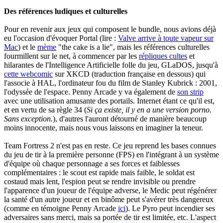
Des références ludiques et culturelles
Pour en revenir aux jeux qui composent le bundle, nous avions déjà
eu l'occasion d'évoquer Portal (lire :
Valve arrive à toute vapeur sur
Mac
) et le
mème
"the cake is a lie", mais les références culturelles
fourmillent sur le net, à commencer par les
répliques cultes
et
hilarantes de l'Intelligence Artificielle folle du jeu, GLaDOS, jusqu'à
cette webcomic
sur XKCD (traduction française en dessous) qui
l'associe à HAL, l'ordinateur fou du film de Stanley Kubrick : 2001,
l'odyssée de l'espace. Penny Arcade y va également de
son strip
avec une utilisation amusante des portails. Internet étant ce qu'il est,
et en vertu de sa règle 34 (
Si ça existe, il y en a une version porno.
Sans exception.
), d'autres l'auront détourné de manière beaucoup
moins innocente, mais nous vous laissons en imaginer la teneur.
Team Fortress 2 n'est pas en reste. Ce jeu reprend les bases connues
du jeu de tir à la première personne (FPS) en l'intégrant à un système
d'équipe où chaque personnage a ses forces et faiblesses
complémentaires : le scout est rapide mais faible, le soldat est
costaud mais lent, l'espion peut se rendre invisible ou prendre
l'apparence d'un joueur de l'équipe adverse, le Medic peut régénérer
la santé d'un autre joueur et en binôme peut s'avérer très dangereux
(comme en témoigne Penny Arcade
ici
). Le Pyro peut incendier ses
adversaires sans merci, mais sa portée de tir est limitée, etc. L'aspect