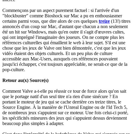
Commençons par un aspect purement factuel : si l'arrivée d'un
"blockbuster" comme Bioshock sur Mac a pu en enthousiasmer
certains parmi vous, que dire alors de ces quelques
treize
(13!) titres
annoncés d'un coup sur Mac, d'autant que chacun a non seulement
été un hit sur Windows, mais qu'en outre il s'agit d'œuvres cultes,
qui ont imprégné l'imaginaire des joueurs. On ne compte plus les
références culturelles qui émaillent le web à leur sujet. S'il est une
chose que les jeux de Valve ont bien démontrée, c'est que les jeux
vidéo étaient des objets culturels. Et un peu plus de culture
accessible aux Mac-Users, auxquels ces références pouvaient
jusqu'ici échapper, c'est toujours appréciable, ne serait-ce que de la
pop-culture.
Retour au(x) Source(s)
Comment Valve a-t-elle pu réussir ce tour de force alors qu'on sait
que le portage natif d'un seul titre n'a rien d'une sinécure ? En
portant le moteur de jeu qui se cache derrière ces treize titres, le
Source Engine. À la manière de l'Unreal Engine ou de l'Id Tech 5,
de nombreux jeux s'appuient sur ce moteur. Une fois celui-ci porté,
les spécificités mineures des jeux qui s'appuient dessus deviennent
beaucoup plus simples à adapter.