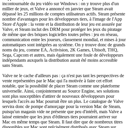
incontournable du jeu vidéo sur Windows : on y trouve plus d'un
millier de jeux, et Valve a annoncé en janvier que Steam avait
dépassé les 25 millions de comptes utilisateurs actifs. Steam présente
nombre d'avantages pour les développeurs tiers, à l'image de l'App
Store d'Apple : la vente et la distribution de leur jeu est assurée par
Valve, et Steam inclut des DRM pour protéger les jeux du piratage
de même que des briques logicielles toutes prêtes : jeu en réseau,
communication entre les joueurs, classement mondial, et mises à jour
automatiques sont intégrées au système. On y trouve donc de grands
noms du jeu, comme EA, Activision, 2K Games, Ubisoft, THQ,
Sega, Capcom et autres, mais également une foule de développeurs
indépendants auxquels la distribution aurait été moins accessible
sans Steam.
Valve ne le cache d'ailleurs pas : ça n'est pas tant les perspectives de
vente représentées par le Mac qui l'a motivée à faire cet effort
notable, que la possibilité de placer Steam comme une plateforme
universelle. Ainsi, conjointement au Source Engine, ses solutions
sont plus susceptibles d'attirer de nouveaux développeurs pour
lesquels l'accès au Mac pourrait être un plus. Le catalogue de Valve
servira donc de pompe d'amorçage pour la version Mac de Steam,
puisqu'un magasin vide ne présente que peu d'intérêt, mais Valve a
laissé entendre que les jeux d'éditeurs tiers pourraient arriver sur
Mac en même temps que Steam. Il faut dire que de nombreux titres
disponibles sur Mac sont précisément distribués avec Steam sur