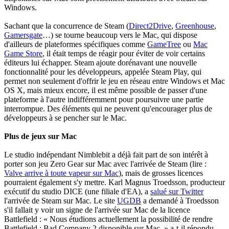
Windows.
Sachant que la concurrence de Steam (
Direct2Drive
,
Greenhouse
,
Gamersgate
…) se tourne beaucoup vers le Mac, qui dispose
d'ailleurs de plateformes spécifiques comme
GameTree
ou
Mac
Game Store
, il était temps de réagir pour éviter de voir certains
éditeurs lui échapper. Steam ajoute dorénavant une nouvelle
fonctionnalité pour les développeurs, appelée Steam Play, qui
permet non seulement d'offrir le jeu en réseau entre Windows et Mac
OS X, mais mieux encore, il est même possible de passer d'une
plateforme à l'autre indifféremment pour poursuivre une partie
interrompue. Des éléments qui ne peuvent qu'encourager plus de
développeurs à se pencher sur le Mac.
Plus de jeux sur Mac
Le studio indépendant Nimblebit a déjà fait part de son intérêt à
porter son jeu Zero Gear sur Mac avec l'arrivée de Steam (lire :
Valve arrive à toute vapeur sur Mac
), mais de grosses licences
pourraient également s'y mettre. Karl Magnus Troedsson, producteur
exécutif du studio DICE (une filiale d'EA), a
salué sur Twitter
l'arrivée de Steam sur Mac. Le site
UGDB
a demandé à Troedsson
s'il fallait y voir un signe de l'arrivée sur Mac de la licence
Battlefield : « Nous étudions actuellement la possibilité de rendre
Battlefield : Bad Company 2 disponible sur Mac. » a-t-il répondu.