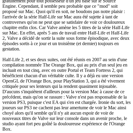
gratuitement pour tout possesseur d'un jeu basé sur le Source
Engine. Cependant, il semble peu probable que ce "mod" soit
proposé sur Mac. Quoi qu'il en soit, ne boudons pas notre plaisir :
l'arrivée de la série Half-Life sur Mac aura été sujette à tant de
controverses qu'on ne peut que se satisfaire de voir ce douloureux
chapitre enfin clos. Car Valve amène les 5 titres de la série Half-Life
sur Mac. En effet, après 5 ans de travail entre Half-Life et Half-Life
2, Valve a décidé de sortir la suite sous forme épisodique, avec deux
épisodes sortis à ce jour et un troisième (et dernier) toujours en
gestation.
Half-Life 2, et ses deux suites, ont été réunis en 2007 au sein d'une
compilation nommée The Orange Box, qui au prix d'un seul jeu en
incluait en tout cinq, avec en outre Portal et Team Fortress 2, qui
bénéficient chacun d'un véritable culte. Il y a déjà eu une version
OpenGL de l'Orange Box, pour PlayStation 3, qui a été vivement
critiquée pour ses lenteurs qui la rendent quasiment injouable.
D'aucuns s'inquiètent d'ailleurs pour la version Mac à cause de ce
précédent, mais qu'on se rassure : Valve n'est pas responsable de la
version PS3, puisque c'est EA qui s'en est chargée. Ironie du sort, les
joueurs sur PS3 ne cachent pas leur amertume de voir le Mac ainsi
choyé alors qu'il semble qu'il n'y ait aucun espoir de voir de
nouveaux titres de Valve sur leur console dans un avenir proche, le
studio ayant fort peu goûté la douloureuse expérience de l'Orange
Box.