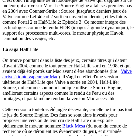
C'est donc l'intégralité de la ludothèque de Valve qui s'appuie sur ce
moteur qui arrive sur Mac. Le Source Engine a fait ses premiers pas
en 2004 avec Counter-Strike : Source, jusqu'aux derniers jeux de
Valve comme Left4dead 2 sorti en novembre dernier, et les futurs
comme Portal 2 et Half-Life 2: Episode 3. Ce moteur intègre des
technologies comme le rendu HDR (images à grande dynamique), le
support des processeurs multi-cores, le moteur physique Havok,
l'animation des visages, etc.
La saga Half-Life
On trouve pourtant dans la liste des jeux, certains titres qui datent
d'avant 2004, comme le tout premier Half-Life sorti en 1998, et qui
avaient déjà été portés sur Mac avant d'être abandonnés (lire :
Valve
arrive à toute vapeur sur Mac
). Il s'agit en effet d'une version
ultérieure de Half-Life que Valve a sortie en 2004, Half-Life:
Source, qui comme son nom l'indique utilise le Source Engine,
améliorant certains aspects comme le rendu de l'eau ou des
bruitages, et par là même rendant la version Mac accessible.
Cette version a toutefois été jugée décevante, car elle ne tire pas tout
le jus du Source Engine. Des fans se sont alors investis pour
proposer une version de leur cru de Half-Life qui exploite
pleinement le moteur, nommée
Black Mesa
(du nom du centre de
recherche où se déroulent les événements du jeu), et distribuée