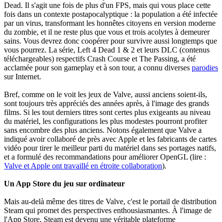
Dead. Il s'agit une fois de plus d'un FPS, mais qui vous place cette
fois dans un contexte postapocalyptique : la population a été infectée
par un virus, transformant les honnêtes citoyens en version moderne
du zombie, et il ne reste plus que vous et trois acolytes à demeurer
sains. Vous devrez donc coopérer pour survivre aussi longtemps que
vous pourrez. La série, Left 4 Dead 1 & 2 et leurs DLC (contenus
téléchargeables) respectifs Crash Course et The Passing, a été
acclamée pour son gameplay et à son tour, a connu diverses
parodies
sur Internet.
Bref, comme on le voit les jeux de Valve, aussi anciens soient-ils,
sont toujours très appréciés des années après, à l'image des grands
films. Si les tout derniers titres sont certes plus exigeants au niveau
du matériel, les configurations les plus modestes pourront profiter
sans encombre des plus anciens. Notons également que Valve a
indiqué avoir collaboré de près avec Apple et les fabricants de cartes
vidéo pour tirer le meilleur parti du matériel dans ses portages natifs,
et a formulé des recommandations pour améliorer OpenGL (lire :
Valve et Apple ont travaillé en étroite collaboration
).
Un App Store du jeu sur ordinateur
Mais au-delà même des titres de Valve, c'est le portail de distribution
Steam qui promet des perspectives enthousiasmantes. À l'image de
l'App Store, Steam est devenu une véritable plateforme