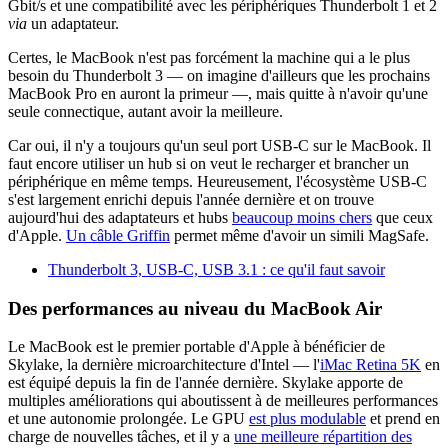
Gbit/s et une compatibilité avec les périphériques Thunderbolt 1 et 2
via
un adaptateur.
Certes, le MacBook n'est pas forcément la machine qui a le plus
besoin du Thunderbolt 3 — on imagine d'ailleurs que les prochains
MacBook Pro en auront la primeur —, mais quitte à n'avoir qu'une
seule connectique, autant avoir la meilleure.
Car oui, il n'y a toujours qu'un seul port USB-C sur le MacBook. Il
faut encore utiliser un hub si on veut le recharger et brancher un
périphérique en même temps. Heureusement, l'écosystème USB-C
s'est largement enrichi depuis l'année dernière et on trouve
aujourd'hui des adaptateurs et hubs
beaucoup moins chers
que ceux
d'Apple.
Un câble Griffin
permet même d'avoir un simili MagSafe.
Thunderbolt 3, USB-C, USB 3.1 : ce qu'il faut savoir
Des performances au niveau du MacBook Air
Le MacBook est le premier portable d'Apple à bénéficier de
Skylake, la dernière microarchitecture d'Intel — l'
iMac Retina 5K
en
est équipé depuis la fin de l'année dernière. Skylake apporte de
multiples améliorations qui aboutissent à de meilleures performances
et une autonomie prolongée. Le GPU
est plus modulable
et prend en
charge de nouvelles tâches, et il y a
une meilleure répartition des