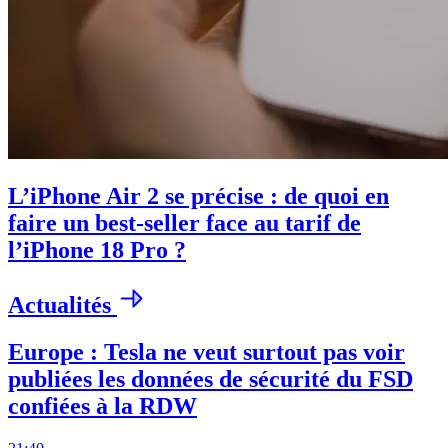
L’iPhone Air 2 se précise : de quoi en
faire un best-seller face au tarif de
l’iPhone 18 Pro ?
Actualités
Europe : Tesla ne veut surtout pas voir
publiées les données de sécurité du FSD
confiées à la RDW