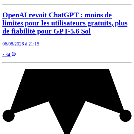
OpenAI revoit ChatGPT : moins de
limites pour les utilisateurs gratuits, plus
de fiabilité pour GPT-5.6 Sol
06/08/2026 à 21:15
• 34