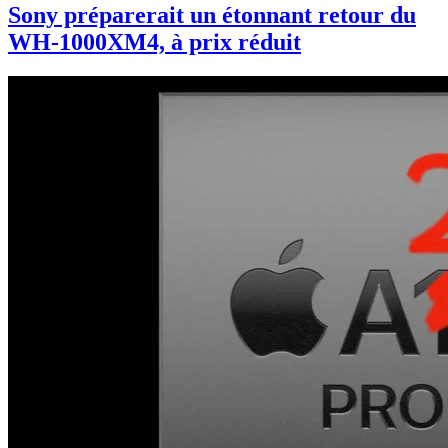
Sony préparerait un étonnant retour du
WH-1000XM4, à prix réduit