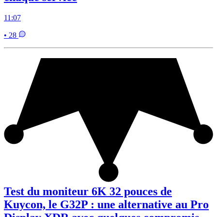
11:07
• 28
Test du moniteur 6K 32 pouces de
Kuycon, le G32P : une alternative au Pro