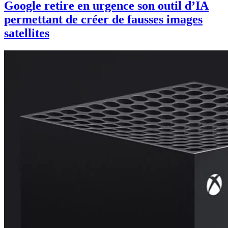
Google retire en urgence son outil d’IA
permettant de créer de fausses images
satellites