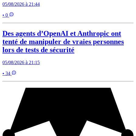
05/08/2026 à 21:44
• 0
Des agents d’OpenAI et Anthropic ont
tenté de manipuler de vraies personnes
lors de tests de sécurité
05/08/2026 à 21:15
• 34