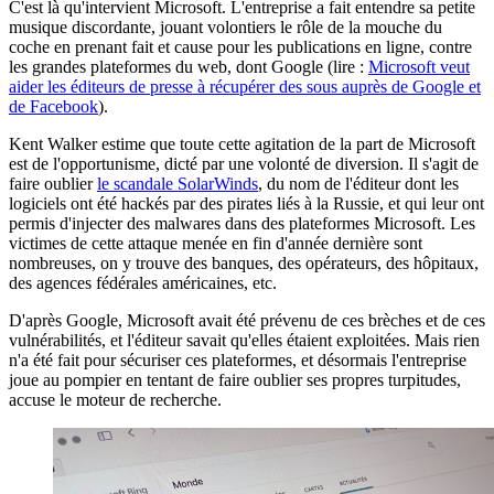
C'est là qu'intervient Microsoft. L'entreprise a fait entendre sa petite
musique discordante, jouant volontiers le rôle de la mouche du
coche en prenant fait et cause pour les publications en ligne, contre
les grandes plateformes du web, dont Google (lire :
Microsoft veut
aider les éditeurs de presse à récupérer des sous auprès de Google et
de Facebook
).
Kent Walker estime que toute cette agitation de la part de Microsoft
est de l'opportunisme, dicté par une volonté de diversion. Il s'agit de
faire oublier
le scandale SolarWinds
, du nom de l'éditeur dont les
logiciels ont été hackés par des pirates liés à la Russie, et qui leur ont
permis d'injecter des malwares dans des plateformes Microsoft. Les
victimes de cette attaque menée en fin d'année dernière sont
nombreuses, on y trouve des banques, des opérateurs, des hôpitaux,
des agences fédérales américaines, etc.
D'après Google, Microsoft avait été prévenu de ces brèches et de ces
vulnérabilités, et l'éditeur savait qu'elles étaient exploitées. Mais rien
n'a été fait pour sécuriser ces plateformes, et désormais l'entreprise
joue au pompier en tentant de faire oublier ses propres turpitudes,
accuse le moteur de recherche.