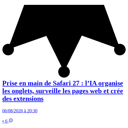
Prise en main de Safari 27 : l’IA organise
les onglets, surveille les pages web et crée
des extensions
06/08/2026 à 20:30
• 6