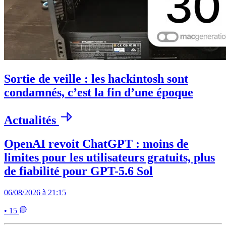
Sortie de veille : les hackintosh sont
condamnés, c’est la fin d’une époque
Actualités
OpenAI revoit ChatGPT : moins de
limites pour les utilisateurs gratuits, plus
de fiabilité pour GPT-5.6 Sol
06/08/2026 à 21:15
• 15