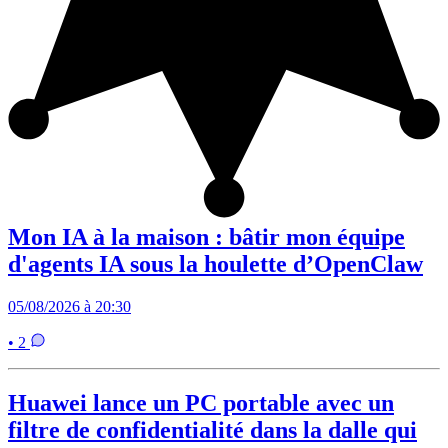
Mon IA à la maison : bâtir mon équipe
d'agents IA sous la houlette d’OpenClaw
05/08/2026 à 20:30
• 2
Huawei lance un PC portable avec un
filtre de confidentialité dans la dalle qui