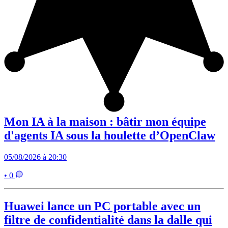
Mon IA à la maison : bâtir mon équipe
d'agents IA sous la houlette d’OpenClaw
05/08/2026 à 20:30
• 0
Huawei lance un PC portable avec un
filtre de confidentialité dans la dalle qui