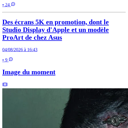
• 24
Des écrans 5K en promotion, dont le
Studio Display d'Apple et un modèle
ProArt de chez Asus
04/08/2026 à 16:43
• 9
Image du moment