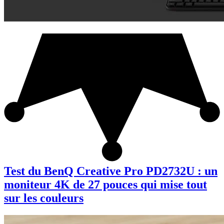
Test du BenQ Creative Pro PD2732U : un
moniteur 4K de 27 pouces qui mise tout
sur les couleurs