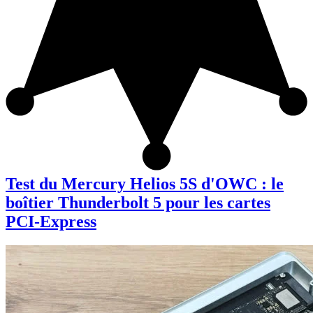
Test du Mercury Helios 5S d'OWC : le
boîtier Thunderbolt 5 pour les cartes
PCI-Express