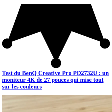
Test du BenQ Creative Pro PD2732U : un
moniteur 4K de 27 pouces qui mise tout
sur les couleurs