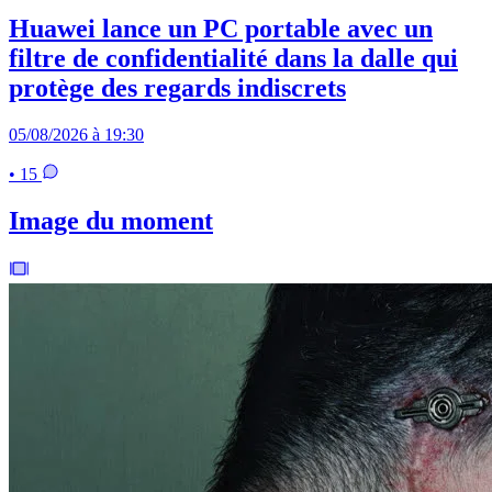
Huawei lance un PC portable avec un
filtre de confidentialité dans la dalle qui
protège des regards indiscrets
05/08/2026 à 19:30
• 15
Image du moment