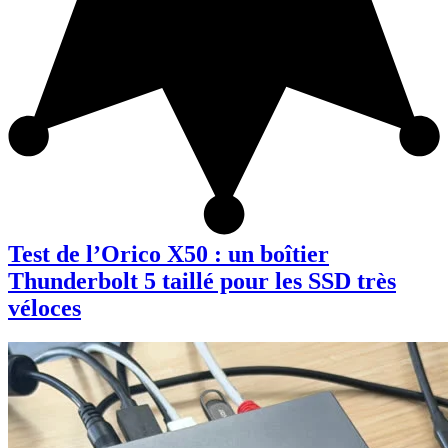
Test de l’Orico X50 : un boîtier
Thunderbolt 5 taillé pour les SSD très
véloces