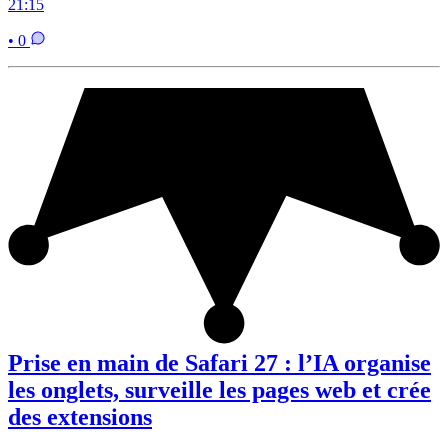
21:15
• 0
Prise en main de Safari 27 : l’IA organise
les onglets, surveille les pages web et crée
des extensions