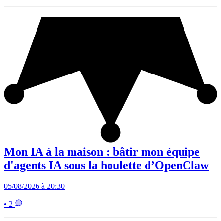
Mon IA à la maison : bâtir mon équipe
d'agents IA sous la houlette d’OpenClaw
05/08/2026 à 20:30
• 2