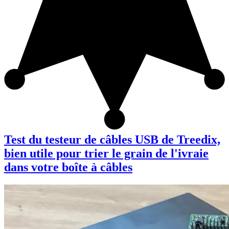
Test du testeur de câbles USB de Treedix,
bien utile pour trier le grain de l'ivraie
dans votre boîte à câbles