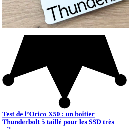
Test de l’Orico X50 : un boîtier
Thunderbolt 5 taillé pour les SSD très