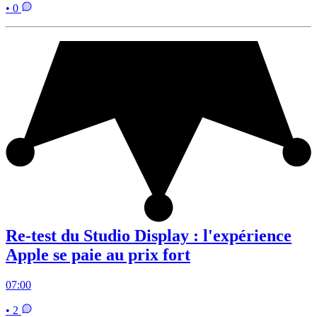
• 0
Re-test du Studio Display : l'expérience
Apple se paie au prix fort
07:00
• 2