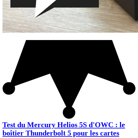
Test du Mercury Helios 5S d'OWC : le
boîtier Thunderbolt 5 pour les cartes