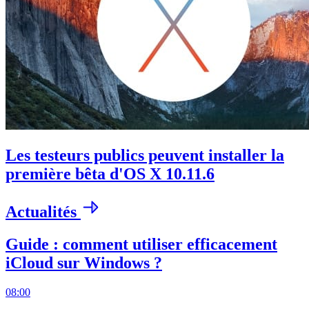
Les testeurs publics peuvent installer la
première bêta d'OS X 10.11.6
Actualités
Guide : comment utiliser efficacement
iCloud sur Windows ?
08:00