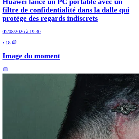
Huawei lance un PC portable avec un
filtre de confidentialité dans la dalle qui
protège des regards indiscrets
05/08/2026 à 19:30
• 18
Image du moment