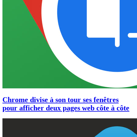
Chrome divise à son tour ses fenêtres
pour afficher deux pages web côte à côte