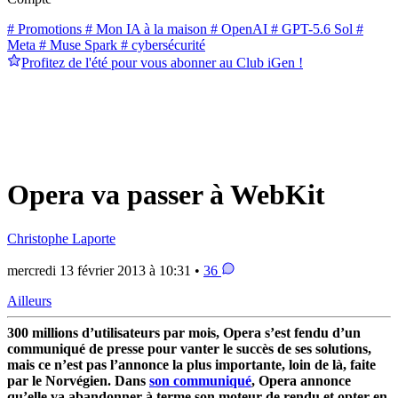
# Promotions
# Mon IA à la maison
# OpenAI
# GPT-5.6 Sol
#
Meta
# Muse Spark
# cybersécurité
Profitez de l'été pour vous abonner au Club iGen !
Opera va passer à WebKit
Christophe Laporte
mercredi 13 février 2013 à 10:31 •
36
Ailleurs
300 millions d’utilisateurs par mois, Opera s’est fendu d’un
communiqué de presse pour vanter le succès de ses solutions,
mais ce n’est pas l’annonce la plus importante, loin de là, faite
par le Norvégien. Dans
son communiqué
, Opera annonce
qu’elle va abandonner à terme son moteur de rendu et opter en