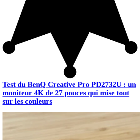
Test du BenQ Creative Pro PD2732U : un
moniteur 4K de 27 pouces qui mise tout
sur les couleurs