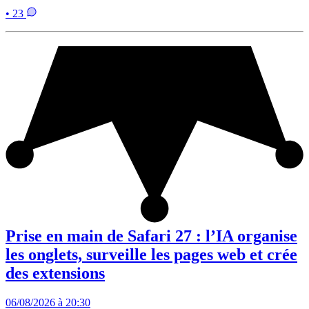
• 23
Prise en main de Safari 27 : l’IA organise
les onglets, surveille les pages web et crée
des extensions
06/08/2026 à 20:30