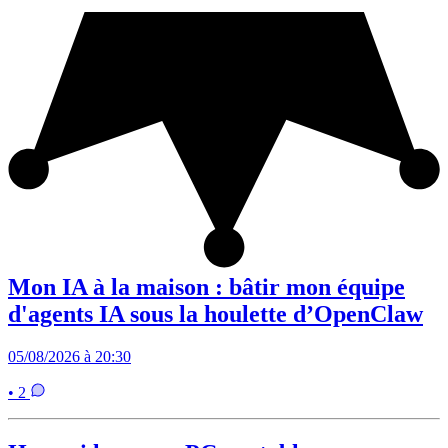
Mon IA à la maison : bâtir mon équipe
d'agents IA sous la houlette d’OpenClaw
05/08/2026 à 20:30
• 2