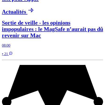
Actualités
Sortie de veille - les opinions
impopulaires : le MagSafe n’aurait pas dû
revenir sur Mac
08:00
• 21