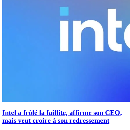
Intel a frôlé la faillite, affirme son CEO,
mais veut croire à son redressement