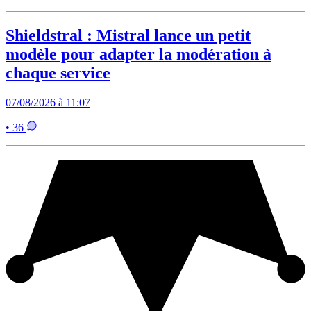
Shieldstral : Mistral lance un petit
modèle pour adapter la modération à
chaque service
07/08/2026 à 11:07
• 36