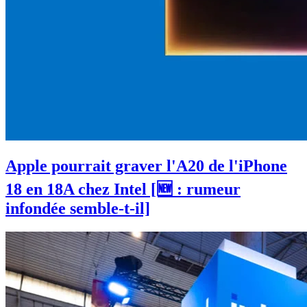
Apple pourrait graver l'A20 de l'iPhone
18 en 18A chez Intel [🆕 : rumeur
infondée semble-t-il]