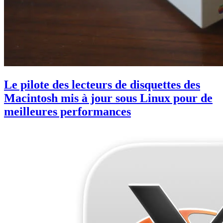
Le pilote des lecteurs de disquettes des
Macintosh mis à jour sous Linux pour de
meilleures performances