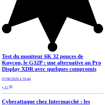
Test du moniteur 6K 32 pouces de
Kuycon, le G32P : une alternative au Pro
Display XDR avec quelques compromis
07/08/2026 à 10:44
• 11
Cyberattaque chez Intermarché : les