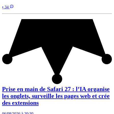
• 34
Prise en main de Safari 27 : l’IA organise
les onglets, surveille les pages web et crée
des extensions
06/08/2026 à 20:30