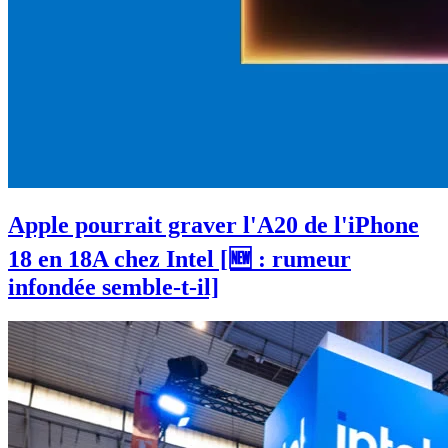
Apple pourrait graver l'A20 de l'iPhone
18 en 18A chez Intel [🆕 : rumeur
infondée semble-t-il]