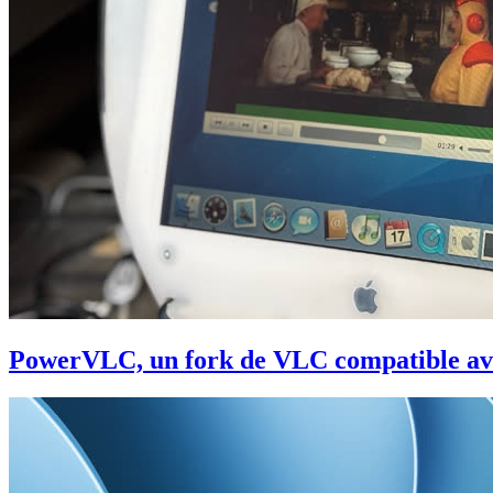
PowerVLC, un fork de VLC compatible av