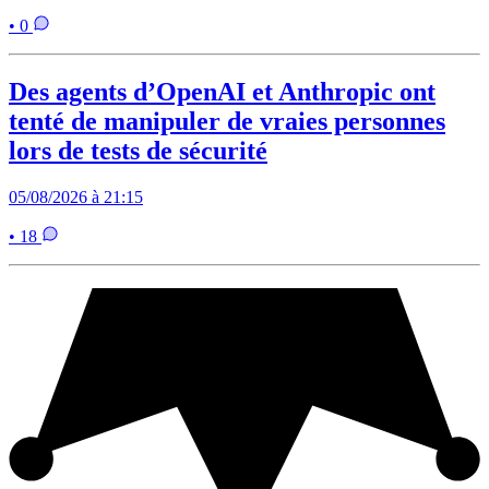
• 0
Des agents d’OpenAI et Anthropic ont
tenté de manipuler de vraies personnes
lors de tests de sécurité
05/08/2026 à 21:15
• 18