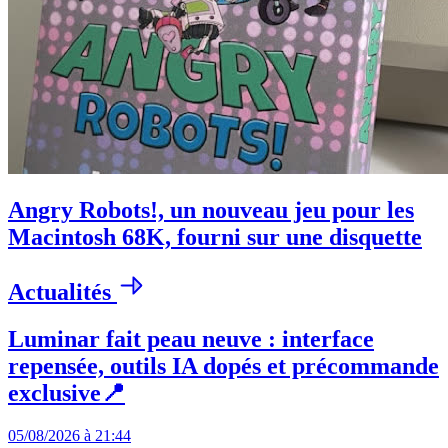
Angry Robots!, un nouveau jeu pour les
Macintosh 68K, fourni sur une disquette
Actualités
Luminar fait peau neuve : interface
repensée, outils IA dopés et précommande
exclusive📍
05/08/2026 à 21:44