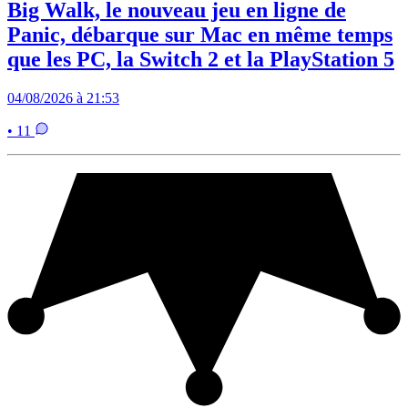
Big Walk, le nouveau jeu en ligne de
Panic, débarque sur Mac en même temps
que les PC, la Switch 2 et la PlayStation 5
04/08/2026 à 21:53
• 11