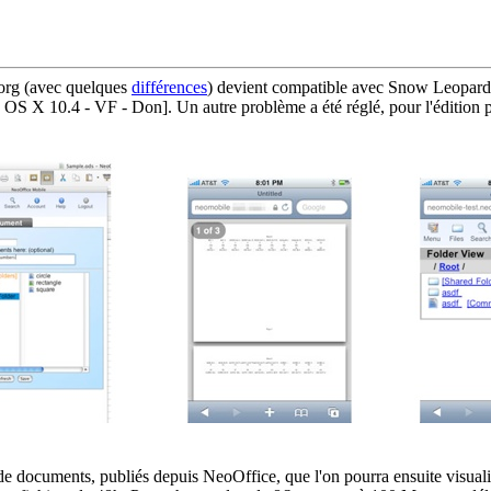
.org (avec quelques
différences
) devient compatible avec Snow Leopard. Il
 X 10.4 - VF - Don]. Un autre problème a été réglé, pour l'édition par
ge de documents, publiés depuis NeoOffice, que l'on pourra ensuite visua