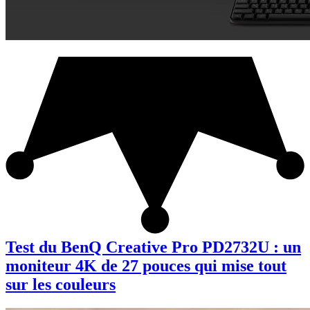
Test du BenQ Creative Pro PD2732U : un
moniteur 4K de 27 pouces qui mise tout
sur les couleurs