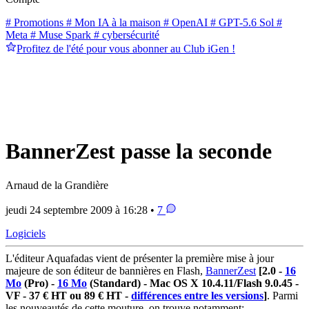
# Promotions
# Mon IA à la maison
# OpenAI
# GPT-5.6 Sol
#
Meta
# Muse Spark
# cybersécurité
Profitez de l'été pour vous abonner au Club iGen !
BannerZest passe la seconde
Arnaud de la Grandière
jeudi 24 septembre 2009 à 16:28 •
7
Logiciels
L'éditeur Aquafadas vient de présenter la première mise à jour
majeure de son éditeur de bannières en Flash,
BannerZest
[2.0 -
16
Mo
(Pro) -
16 Mo
(Standard) - Mac OS X 10.4.11/Flash 9.0.45 -
VF - 37 € HT ou 89 € HT -
différences entre les versions
]
. Parmi
les nouveautés de cette mouture, on trouve notamment: