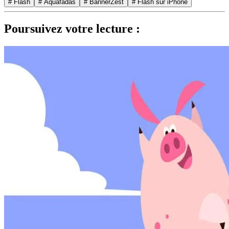
# Flash
# Aquafadas
# BannerZest
# Flash sur iPhone
Poursuivez votre lecture :