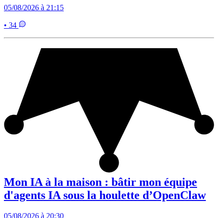
05/08/2026 à 21:15
• 34
Mon IA à la maison : bâtir mon équipe
d'agents IA sous la houlette d’OpenClaw
05/08/2026 à 20:30