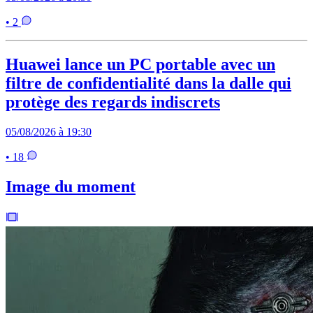
• 2
Huawei lance un PC portable avec un
filtre de confidentialité dans la dalle qui
protège des regards indiscrets
05/08/2026 à 19:30
• 18
Image du moment