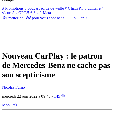
# Promotions
# podcast sortie de veille
# ChatGPT
# utilitaire
#
sécurité
# GPT-5.6 Sol
# Meta
Profitez de l'été pour vous abonner au Club iGen !
Nouveau CarPlay : le patron
de Mercedes-Benz ne cache pas
son scepticisme
Nicolas Furno
mercredi 22 juin 2022 à 09:45 •
145
Mobilités