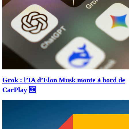
Grok : l’IA d’Elon Musk monte à bord de
CarPlay 🆕