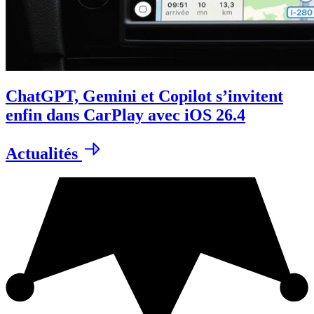
ChatGPT, Gemini et Copilot s’invitent
enfin dans CarPlay avec iOS 26.4
Actualités