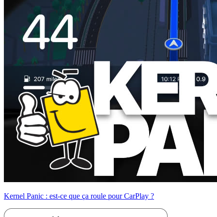
Kernel Panic : est-ce que ça roule pour CarPlay ?