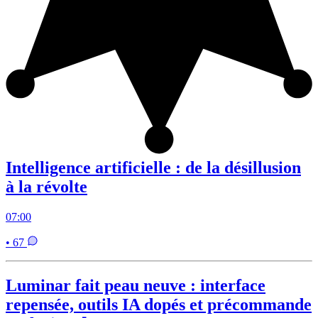
Intelligence artificielle : de la désillusion
à la révolte
07:00
• 67
Luminar fait peau neuve : interface
repensée, outils IA dopés et précommande