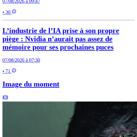
07/08/2026 à 09:47
• 30
L’industrie de l’IA prise à son propre
piège : Nvidia n’aurait pas assez de
mémoire pour ses prochaines puces
07/08/2026 à 07:30
• 71
Image du moment