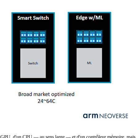
d'un GPU, d'un CPU — au sens large — et d'un contrôleur mémoire, mais