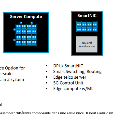
m)
 assembler différents composants dans une seule puce. Il peut s'agir 