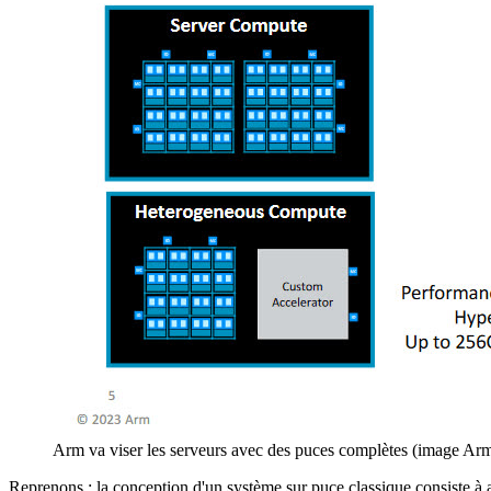
Arm va viser les serveurs avec des puces complètes (image Ar
Reprenons : la conception d'un système sur puce classique consiste à