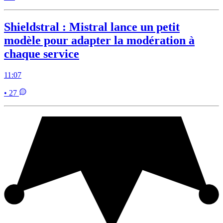
Shieldstral : Mistral lance un petit
modèle pour adapter la modération à
chaque service
11:07
• 27