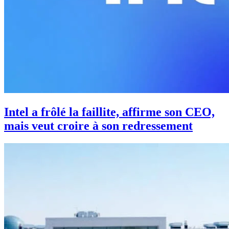
Intel a frôlé la faillite, affirme son CEO,
mais veut croire à son redressement