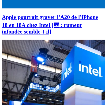
Apple pourrait graver l'A20 de l'iPhone
18 en 18A chez Intel [🆕 : rumeur
infondée semble-t-il]