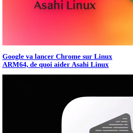
Google va lancer Chrome sur Linux
ARM64, de quoi aider Asahi Linux