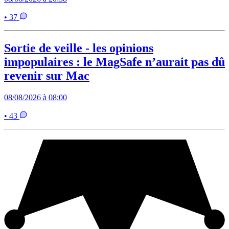
• 37
Sortie de veille - les opinions
impopulaires : le MagSafe n’aurait pas dû
revenir sur Mac
08/08/2026 à 08:00
• 43