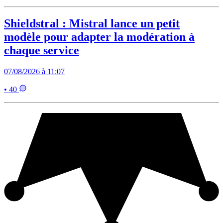
Shieldstral : Mistral lance un petit
modèle pour adapter la modération à
chaque service
07/08/2026 à 11:07
• 40