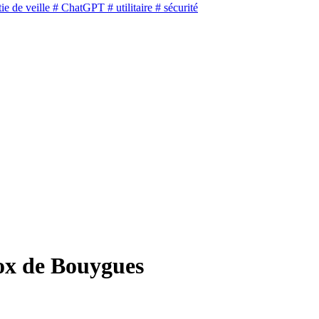
ie de veille
# ChatGPT
# utilitaire
# sécurité
Box de Bouygues