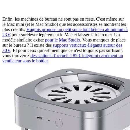
Enfin, les machines de bureau ne sont pas en reste. C'est même sur
le Mac mini (et le Mac Studio) que les accessoiristes se montrent les
plus créatifs.
Hagibis propose un petit socle tout bête en aluminium à
23 €
pour surélever légèrement le Mac et laisser l'air circuler. Un
modèle similaire existe
pour le Mac Studio
. Vous manquez de place
sur le bureau ? Il existe des
supports verticaux élégants autour des
30 €
. Et pour ceux qui estiment que ce n'est toujours pas suffisant,
vous trouverez
des stations d'accueil à 85 € intégrant carrément un
ventilateur sous le boîtier
.