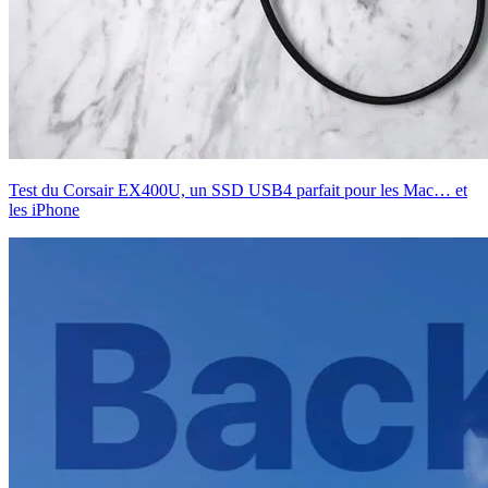
Test du Corsair EX400U, un SSD USB4 parfait pour les Mac… et
les iPhone