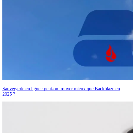
Sauvegarde en ligne : peut-on trouver mieux que Backblaze en
2025 ?