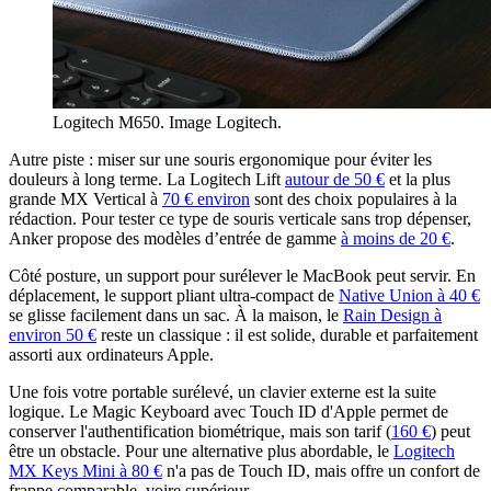
Logitech M650. Image Logitech.
Autre piste : miser sur une souris ergonomique pour éviter les
douleurs à long terme. La Logitech Lift
autour de 50 €
et la plus
grande MX Vertical à
70 € environ
sont des choix populaires à la
rédaction. Pour tester ce type de souris verticale sans trop dépenser,
Anker propose des modèles d’entrée de gamme
à moins de 20 €
.
Côté posture, un support pour surélever le MacBook peut servir. En
déplacement, le support pliant ultra-compact de
Native Union à 40 €
se glisse facilement dans un sac. À la maison, le
Rain Design à
environ 50 €
reste un classique : il est solide, durable et parfaitement
assorti aux ordinateurs Apple.
Une fois votre portable surélevé, un clavier externe est la suite
logique. Le Magic Keyboard avec Touch ID d'Apple permet de
conserver l'authentification biométrique, mais son tarif (
160 €
) peut
être un obstacle. Pour une alternative plus abordable, le
Logitech
MX Keys Mini à 80 €
n'a pas de Touch ID, mais offre un confort de
frappe comparable, voire supérieur.