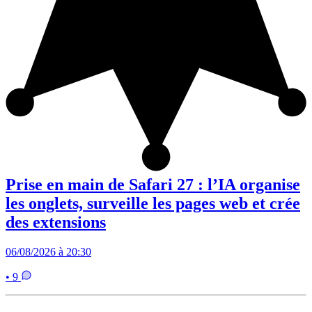
Prise en main de Safari 27 : l’IA organise
les onglets, surveille les pages web et crée
des extensions
06/08/2026 à 20:30
• 9