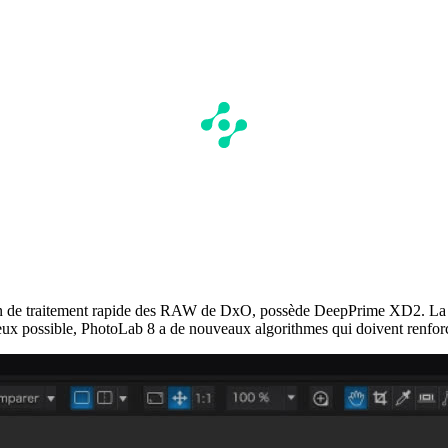
ion de traitement rapide des RAW de DxO, possède DeepPrime XD2. La dif
ieux possible, PhotoLab 8 a de nouveaux algorithmes qui doivent renforce