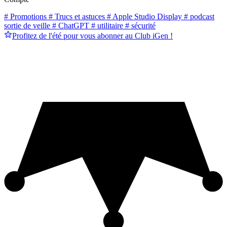
# Promotions
# Trucs et astuces
# Apple Studio Display
# podcast
sortie de veille
# ChatGPT
# utilitaire
# sécurité
Profitez de l'été pour vous abonner au Club iGen !