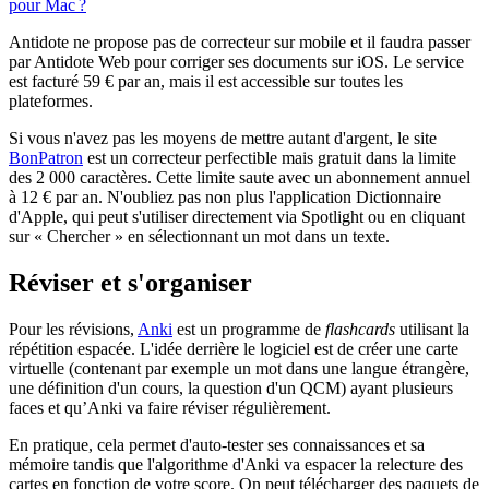
pour Mac ?
Antidote ne propose pas de correcteur sur mobile et il faudra passer
par Antidote Web pour corriger ses documents sur iOS. Le service
est facturé 59 € par an, mais il est accessible sur toutes les
plateformes.
Si vous n'avez pas les moyens de mettre autant d'argent, le site
BonPatron
est un correcteur perfectible mais gratuit dans la limite
des 2 000 caractères. Cette limite saute avec un abonnement annuel
à 12 € par an. N'oubliez pas non plus l'application Dictionnaire
d'Apple, qui peut s'utiliser directement via Spotlight ou en cliquant
sur « Chercher » en sélectionnant un mot dans un texte.
Réviser et s'organiser
Pour les révisions,
Anki
est un programme de
flashcards
utilisant la
répétition espacée. L'idée derrière le logiciel est de créer une carte
virtuelle (contenant par exemple un mot dans une langue étrangère,
une définition d'un cours, la question d'un QCM) ayant plusieurs
faces et qu’Anki va faire réviser régulièrement.
En pratique, cela permet d'auto-tester ses connaissances et sa
mémoire tandis que l'algorithme d'Anki va espacer la relecture des
cartes en fonction de votre score. On peut télécharger des paquets de