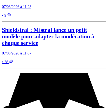
07/08/2026 à 11:23
• 9
Shieldstral : Mistral lance un petit
modèle pour adapter la modération à
chaque service
07/08/2026 à 11:07
• 38