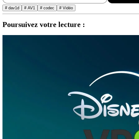
# dav1d
# AV1
# codec
# Vidéo
Poursuivez votre lecture :