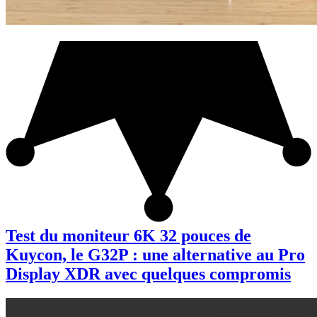
Test du moniteur 6K 32 pouces de
Kuycon, le G32P : une alternative au Pro
Display XDR avec quelques compromis