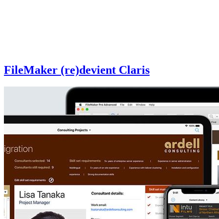
FileMaker (re)devient Claris