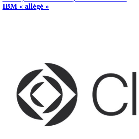
IBM « allégé »