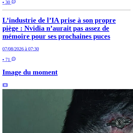
• 30
L’industrie de l’IA prise à son propre
piège : Nvidia n’aurait pas assez de
mémoire pour ses prochaines puces
07/08/2026 à 07:30
• 71
Image du moment