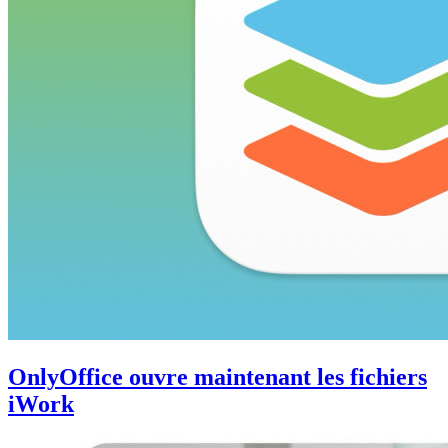
OnlyOffice ouvre maintenant les fichiers
iWork