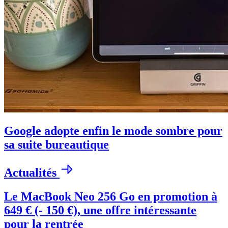
Google adopte enfin le mode sombre pour
sa suite bureautique
Actualités
Le MacBook Neo 256 Go en promotion à
649 € (- 150 €), une offre intéressante
pour la rentrée