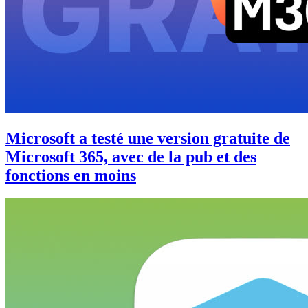
Microsoft a testé une version gratuite de
Microsoft 365, avec de la pub et des
fonctions en moins