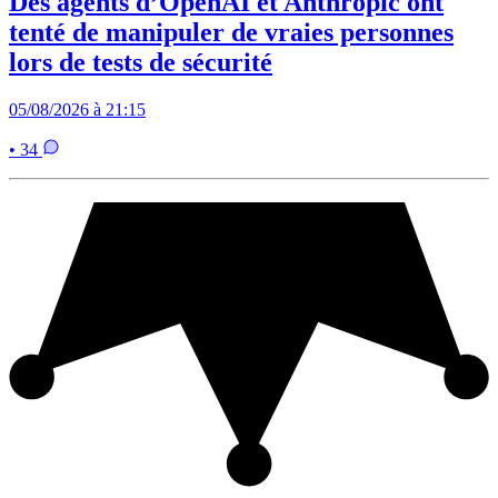
Des agents d’OpenAI et Anthropic ont
tenté de manipuler de vraies personnes
lors de tests de sécurité
05/08/2026 à 21:15
• 34