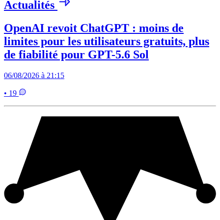
Actualités
OpenAI revoit ChatGPT : moins de
limites pour les utilisateurs gratuits, plus
de fiabilité pour GPT-5.6 Sol
06/08/2026 à 21:15
• 19