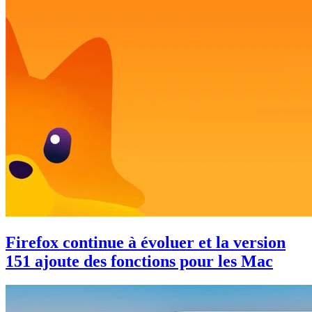
Firefox continue à évoluer et la version
151 ajoute des fonctions pour les Mac