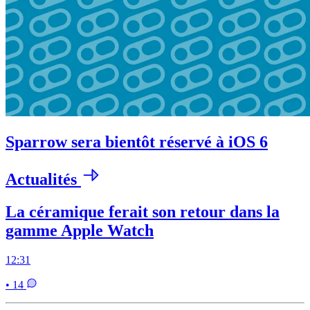
Sparrow sera bientôt réservé à iOS 6
Actualités
La céramique ferait son retour dans la
gamme Apple Watch
12:31
• 14