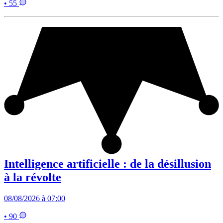
• 55
Intelligence artificielle : de la désillusion
à la révolte
08/08/2026 à 07:00
• 90