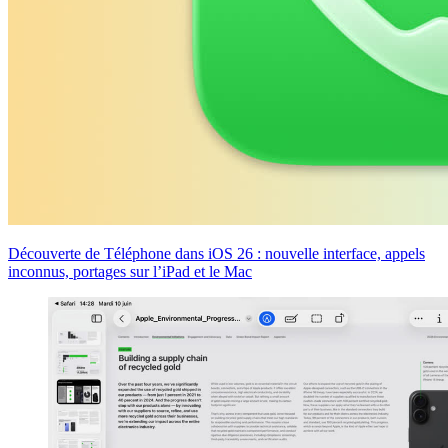
Découverte de Téléphone dans iOS 26 : nouvelle interface, appels
inconnus, portages sur l’iPad et le Mac