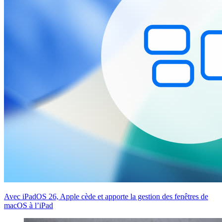
Avec iPadOS 26, Apple cède et apporte la gestion des fenêtres de
macOS à l’iPad