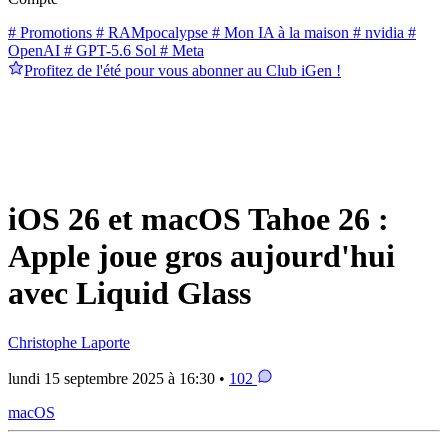
# Promotions
# RAMpocalypse
# Mon IA à la maison
# nvidia
#
OpenAI
# GPT-5.6 Sol
# Meta
Profitez de l'été pour vous abonner au Club iGen !
iOS 26 et macOS Tahoe 26 :
Apple joue gros aujourd'hui
avec Liquid Glass
Christophe Laporte
lundi 15 septembre 2025 à 16:30 •
102
macOS