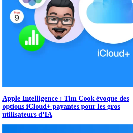
Apple Intelligence : Tim Cook évoque des
options iCloud+ payantes pour les gros
utilisateurs d’IA