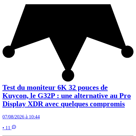
Test du moniteur 6K 32 pouces de
Kuycon, le G32P : une alternative au Pro
Display XDR avec quelques compromis
07/08/2026 à 10:44
• 11