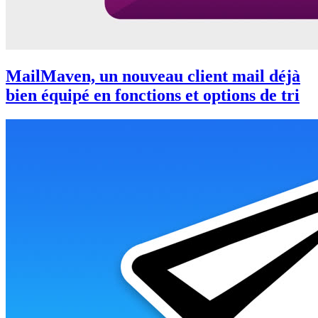
MailMaven, un nouveau client mail déjà
bien équipé en fonctions et options de tri