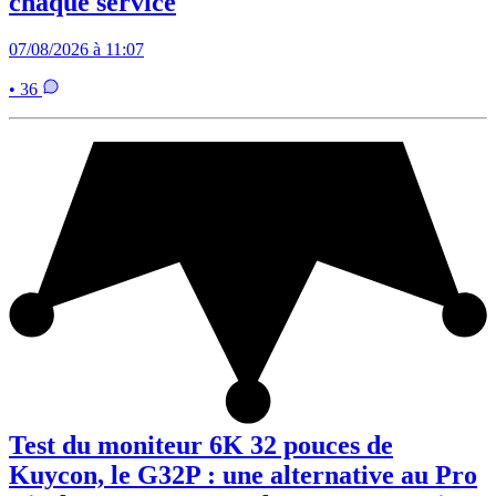
chaque service
07/08/2026 à 11:07
• 36
Test du moniteur 6K 32 pouces de
Kuycon, le G32P : une alternative au Pro