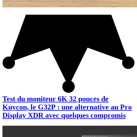
Test du moniteur 6K 32 pouces de
Kuycon, le G32P : une alternative au Pro
Display XDR avec quelques compromis