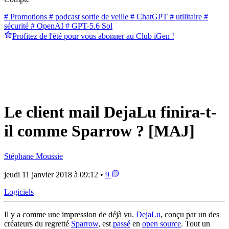
# Promotions
# podcast sortie de veille
# ChatGPT
# utilitaire
#
sécurité
# OpenAI
# GPT-5.6 Sol
Profitez de l'été pour vous abonner au Club iGen !
Le client mail DejaLu finira-t-
il comme Sparrow ? [MAJ]
Stéphane Moussie
jeudi 11 janvier 2018 à 09:12 •
9
Logiciels
Il y a comme une impression de déjà vu.
DejaLu
, conçu par un des
créateurs du regretté
Sparrow
, est
passé
en
open source
. Tout un