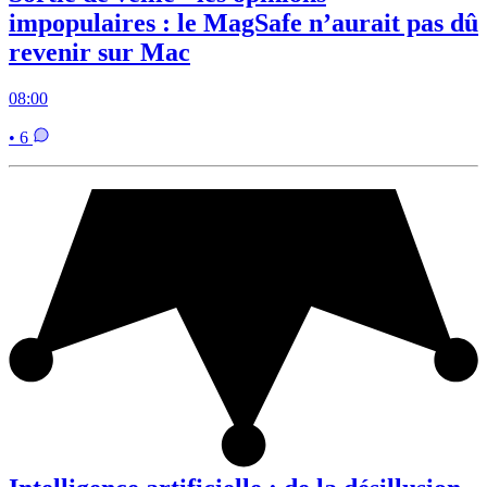
impopulaires : le MagSafe n’aurait pas dû
revenir sur Mac
08:00
• 6