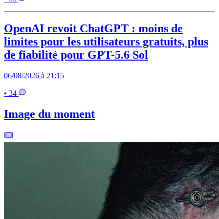
OpenAI revoit ChatGPT : moins de
limites pour les utilisateurs gratuits, plus
de fiabilité pour GPT-5.6 Sol
06/08/2026 à 21:15
• 34
Image du moment