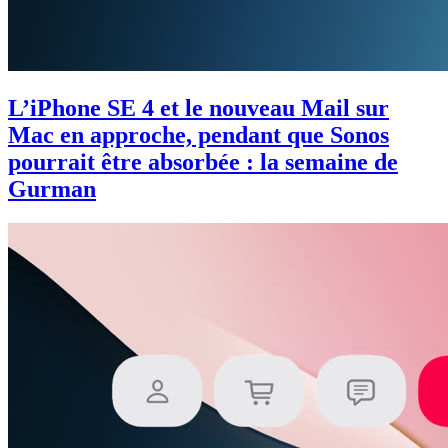
L’iPhone SE 4 et le nouveau Mail sur
Mac en approche, pendant que Sonos
pourrait être absorbée : la semaine de
Gurman