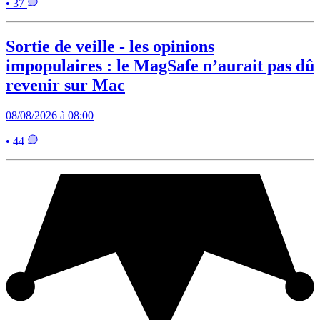
• 37
Sortie de veille - les opinions
impopulaires : le MagSafe n’aurait pas dû
revenir sur Mac
08/08/2026 à 08:00
• 44