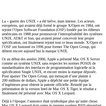
La « guerre des UNIX » a été brève, mais intense. Les acteurs
européens, qui avaient déjà formé le groupe X/Open en 1984, ont
rejoint l’Open Software Foundation (OSF) fondée par les éditeurs
américains en 1988 pour promouvoir l’interopérabilité des systèmes
UNIX. AT&T et Sun, qui avaient pensé concevoir leur propre
spécification, ont finalement rejoint tout ce beau monde. X/Open et
l’OSF ont fusionné en 1996 pour former The Open Group, qui
détient encore aujourd’hui la marque UNIX.
Or au début des années 2000, Apple a présenté Mac OS X Server
comme un système UNIX sans respecter les normes POSIX de
standardisation des interfaces de programmation logicielle ni la
spécification Single UNIX, et encore moins la marque déposée.
Pour apaiser The Open Group, qui menaçait d’une plainte à
200 millions de dollars, Apple a dépêché une petite équipe
d’ingénieurs pour obtenir la patente officielle. Retardé par la
présentation de la version Intel de Mac OS X Tiger, le résultat a
finalement été présenté avec Mac OS X Leopard.
Déjà à l’époque, l’annonce était symbolique plus qu’autre chose.
Mac OS X Leopard était certes le premier système BSD répondant