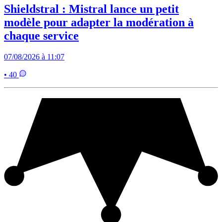
Shieldstral : Mistral lance un petit
modèle pour adapter la modération à
chaque service
07/08/2026 à 11:07
• 40