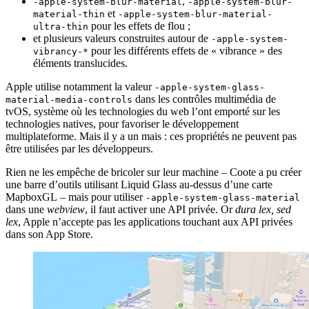
,
-apple-system-blur-material
-apple-system-blur-
et
material-thin
-apple-system-blur-material-
pour les effets de flou ;
ultra-thin
et plusieurs valeurs construites autour de
-apple-system-
pour les différents effets de « vibrance » des
vibrancy-*
éléments translucides.
Apple utilise notamment la valeur
-apple-system-glass-
dans les contrôles multimédia de
material-media-controls
tvOS, système où les technologies du web l’ont emporté sur les
technologies natives, pour favoriser le développement
multiplateforme. Mais il y a un mais : ces propriétés ne peuvent pas
être utilisées par les développeurs.
Rien ne les empêche de bricoler sur leur machine – Coote a pu créer
une barre d’outils utilisant Liquid Glass au-dessus d’une carte
MapboxGL – mais pour utiliser
-apple-system-glass-material
dans une
webview
, il faut activer une API privée. Or
dura lex, sed
lex
, Apple n’accepte pas les applications touchant aux API privées
dans son App Store.