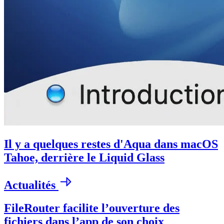
Il y a quelques restes d'Aqua dans macOS
Tahoe, derrière le Liquid Glass
Actualités
FileRouter facilite l’ouverture des
fichiers dans l’app de son choix