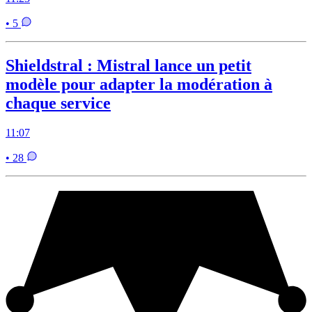
• 5
Shieldstral : Mistral lance un petit
modèle pour adapter la modération à
chaque service
11:07
• 28