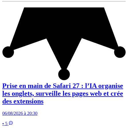
Prise en main de Safari 27 : l’IA organise
les onglets, surveille les pages web et crée
des extensions
06/08/2026 à 20:30
• 5