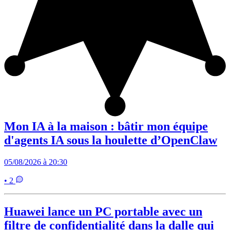
Mon IA à la maison : bâtir mon équipe
d'agents IA sous la houlette d’OpenClaw
05/08/2026 à 20:30
• 2
Huawei lance un PC portable avec un
filtre de confidentialité dans la dalle qui