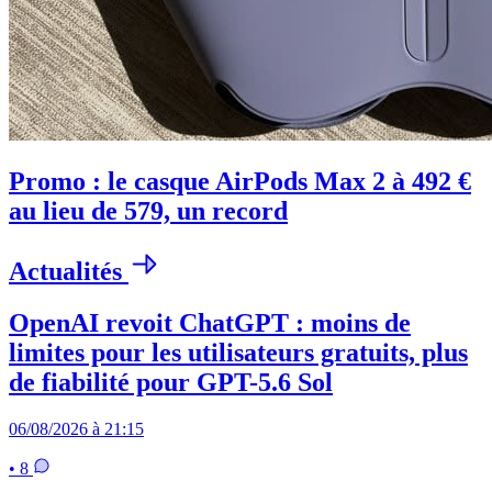
Promo : le casque AirPods Max 2 à 492 €
au lieu de 579, un record
Actualités
OpenAI revoit ChatGPT : moins de
limites pour les utilisateurs gratuits, plus
de fiabilité pour GPT-5.6 Sol
06/08/2026 à 21:15
• 8