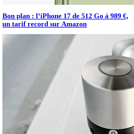
Bon plan : l’iPhone 17 de 512 Go à 989 €,
un tarif record sur Amazon