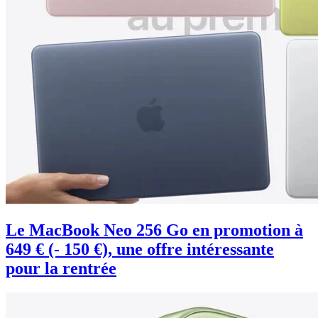
Le MacBook Neo 256 Go en promotion à
649 € (- 150 €), une offre intéressante
pour la rentrée