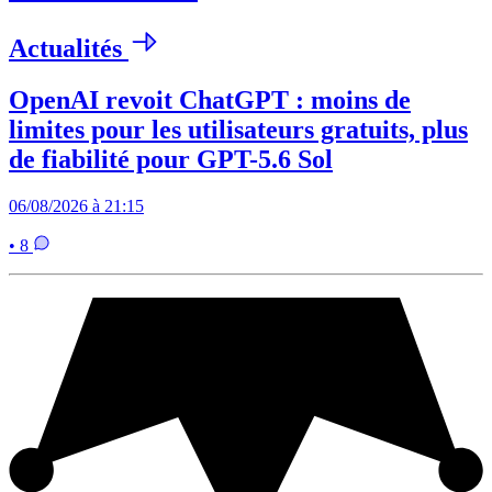
Actualités
OpenAI revoit ChatGPT : moins de
limites pour les utilisateurs gratuits, plus
de fiabilité pour GPT-5.6 Sol
06/08/2026 à 21:15
• 8