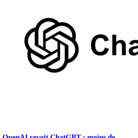
OpenAI revoit ChatGPT : moins de