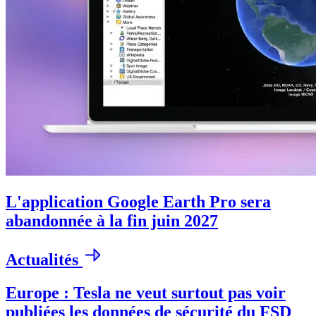
L'application Google Earth Pro sera
abandonnée à la fin juin 2027
Actualités
Europe : Tesla ne veut surtout pas voir
publiées les données de sécurité du FSD