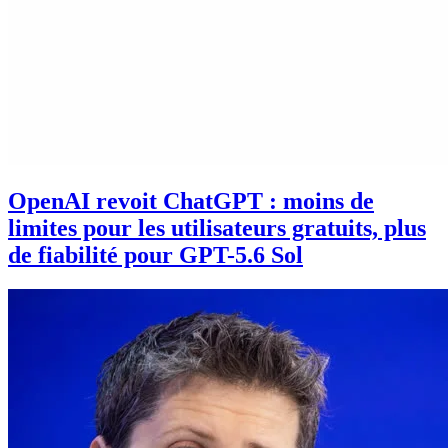
OpenAI revoit ChatGPT : moins de
limites pour les utilisateurs gratuits, plus
de fiabilité pour GPT-5.6 Sol