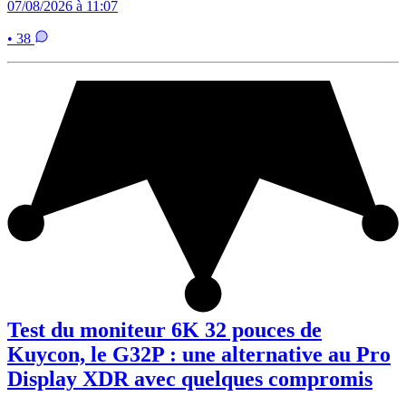
07/08/2026 à 11:07
• 38
Test du moniteur 6K 32 pouces de
Kuycon, le G32P : une alternative au Pro
Display XDR avec quelques compromis