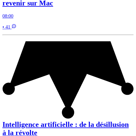
revenir sur Mac
08:00
• 41
Intelligence artificielle : de la désillusion
à la révolte