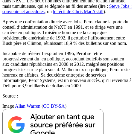
dans NeXT. Les deux hommes entretiennent une relation amicale,
mais tumultueuse, qui se dégrade au fil des années (lire :
Steve Jobs :
souvenirs et anecdotes
, ou
le récit de Chris MacAskill
).
Après une confrontation directe avec Jobs, Perot claque la porte du
conseil d’administration de NeXT en 1991, et se dirige vers une
carrière en politique. Troisième homme de la campagne
présidentielle américaine de 1992, il perturbe l’affrontement entre
Bush père et Clinton, réunissant 18,9 % des bulletins sur son nom.
Incapable de réitérer l’exploit en 1996, Perot se retire
progressivement du jeu politique, accordant toutefois son soutien
aux candidats républicains en 2008 et 2012, malgré ses positions
progressistes sur le plan social. Malheureux en politique, Perot reste
heureux en affaires. Sa deuxième entreprise de services
informatique, Perot Systems, est un nouveau succès, qu’il revendra à
Dell pour 3,9 milliards de dollars en 2009.
Source :
Image
Allan Warren
(
CC BY-SA
).