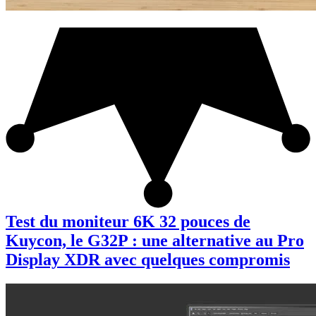
Test du moniteur 6K 32 pouces de
Kuycon, le G32P : une alternative au Pro
Display XDR avec quelques compromis