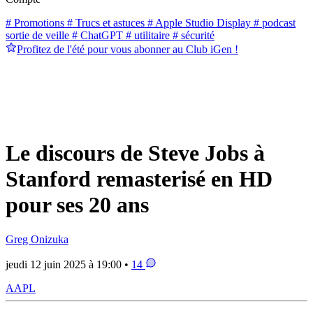
# Promotions
# Trucs et astuces
# Apple Studio Display
# podcast
sortie de veille
# ChatGPT
# utilitaire
# sécurité
Profitez de l'été pour vous abonner au Club iGen !
Le discours de Steve Jobs à
Stanford remasterisé en HD
pour ses 20 ans
Greg Onizuka
jeudi 12 juin 2025 à 19:00 •
14
AAPL