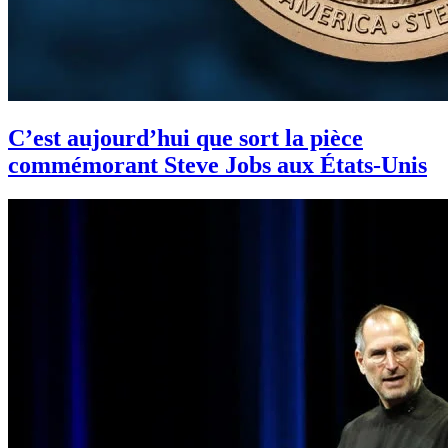
C’est aujourd’hui que sort la pièce
commémorant Steve Jobs aux États-Unis