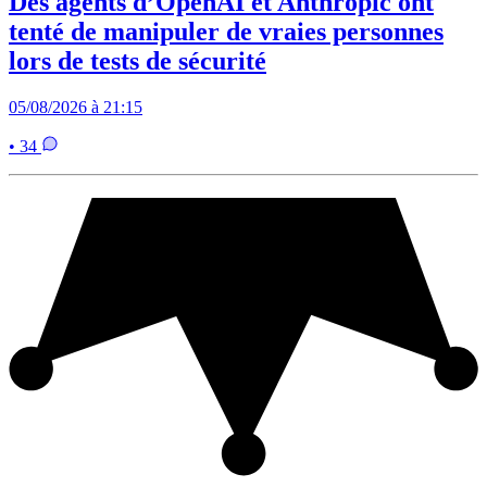
Des agents d’OpenAI et Anthropic ont
tenté de manipuler de vraies personnes
lors de tests de sécurité
05/08/2026 à 21:15
• 34