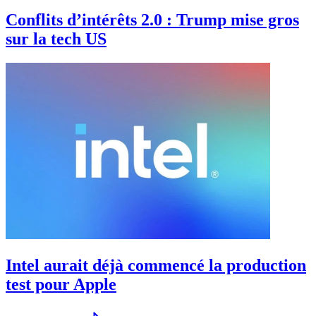
Conflits d’intérêts 2.0 : Trump mise gros
sur la tech US
Intel aurait déjà commencé la production
test pour Apple