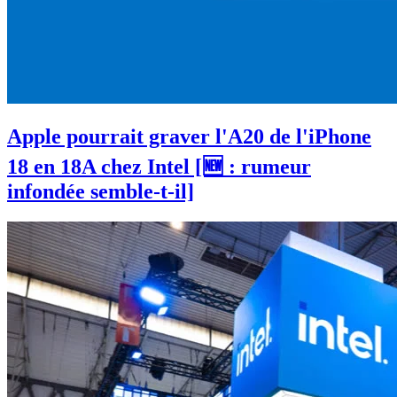
Apple pourrait graver l'A20 de l'iPhone
18 en 18A chez Intel [🆕 : rumeur
infondée semble-t-il]