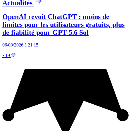
Actualités
OpenAI revoit ChatGPT : moins de
limites pour les utilisateurs gratuits, plus
de fiabilité pour GPT-5.6 Sol
06/08/2026 à 21:15
• 19