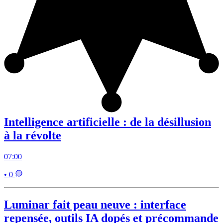
Intelligence artificielle : de la désillusion
à la révolte
07:00
• 0
Luminar fait peau neuve : interface
repensée, outils IA dopés et précommande