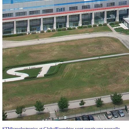
STMicroelectronics et GlobalFoundries vont ouvrir une nouvelle