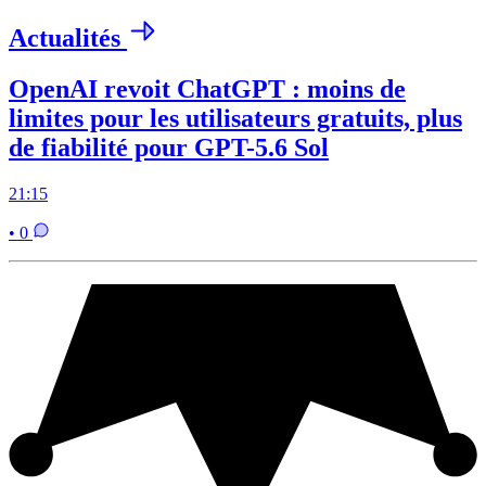
Actualités
OpenAI revoit ChatGPT : moins de
limites pour les utilisateurs gratuits, plus
de fiabilité pour GPT-5.6 Sol
21:15
• 0