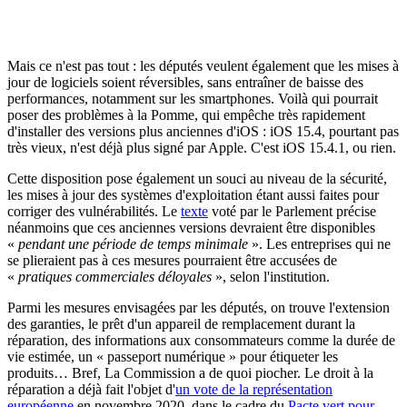
Mais ce n'est pas tout : les députés veulent également que les mises à
jour de logiciels soient réversibles, sans entraîner de baisse des
performances, notamment sur les smartphones. Voilà qui pourrait
poser des problèmes à la Pomme, qui empêche très rapidement
d'installer des versions plus anciennes d'iOS : iOS 15.4, pourtant pas
très vieux, n'est déjà plus signé par Apple. C'est iOS 15.4.1, ou rien.
Cette disposition pose également un souci au niveau de la sécurité,
les mises à jour des systèmes d'exploitation étant aussi faites pour
corriger des vulnérabilités. Le
texte
voté par le Parlement précise
néanmoins que ces anciennes versions devraient être disponibles
«
pendant une période de temps minimale
». Les entreprises qui ne
se plieraient pas à ces mesures pourraient être accusées de
«
pratiques commerciales déloyales
», selon l'institution.
Parmi les mesures envisagées par les députés, on trouve l'extension
des garanties, le prêt d'un appareil de remplacement durant la
réparation, des informations aux consommateurs comme la durée de
vie estimée, un « passeport numérique » pour étiqueter les
produits… Bref, La Commission a de quoi piocher. Le droit à la
réparation a déjà fait l'objet d'
un vote de la représentation
européenne
en novembre 2020, dans le cadre du
Pacte vert pour