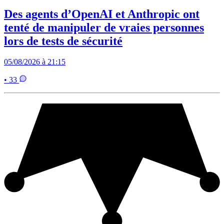
Des agents d’OpenAI et Anthropic ont
tenté de manipuler de vraies personnes
lors de tests de sécurité
05/08/2026 à 21:15
• 33