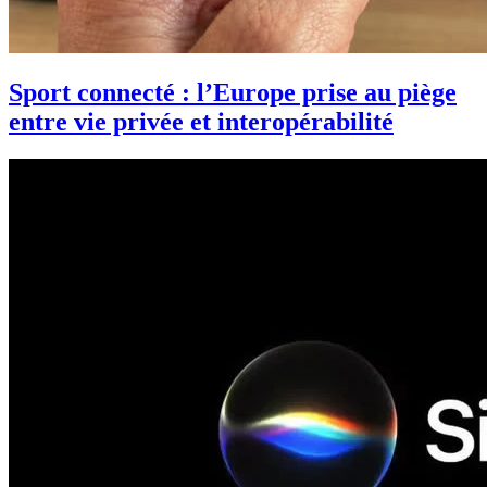
Sport connecté : l’Europe prise au piège
entre vie privée et interopérabilité