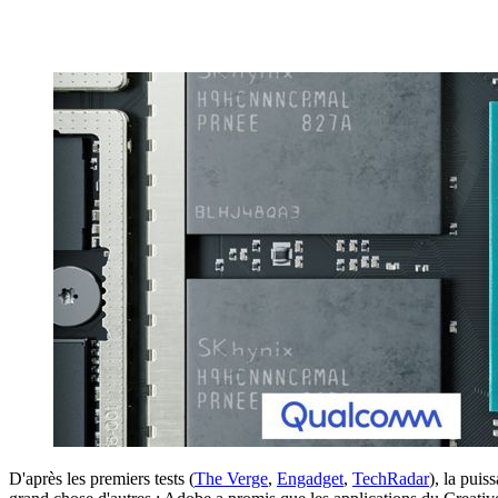
D'après les premiers tests (
The Verge
,
Engadget
,
TechRadar
), la pui