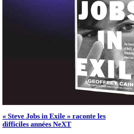
« Steve Jobs in Exile » raconte les
difficiles années NeXT