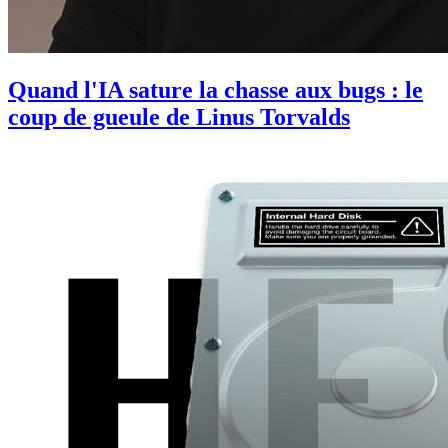
Quand l'IA sature la chasse aux bugs : le
coup de gueule de Linus Torvalds