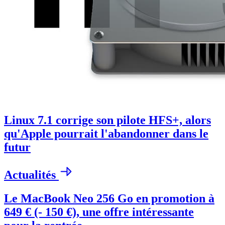
Linux 7.1 corrige son pilote HFS+, alors
qu'Apple pourrait l'abandonner dans le
futur
Actualités
Le MacBook Neo 256 Go en promotion à
649 € (- 150 €), une offre intéressante