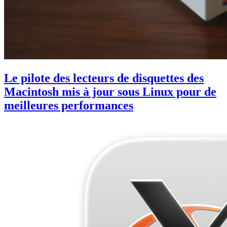
Le pilote des lecteurs de disquettes des
Macintosh mis à jour sous Linux pour de
meilleures performances